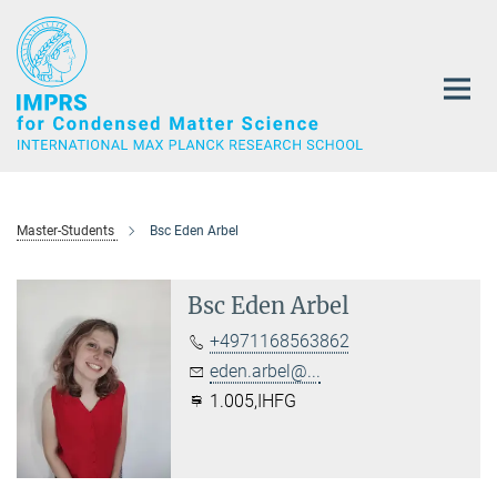
Main-
Content
Master-Students
Bsc Eden Arbel
Bsc Eden Arbel
+4971168563862
eden.arbel@...
1.005,IHFG